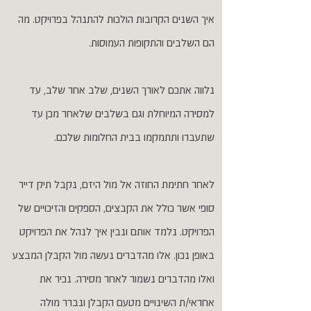
איך השנים הקרובות הולכות להתנהל בפרויקט. מה
הם השלבים והתקופות העמוסות.
נלווה אתכם לאורך השנים, שלב אחר שלב, עד
למסירה המיוחלת וגם בשלבים שלאחר מכן עד
שתעברו ותתמקמו בבית החלומות שלכם.
לאחר חתימת החוזה אל מול היזם, נקבל תיק דייר
סופי אשר כולל את הקבצים, הספקים והזיכויים של
הפרויקט. נלמד אותם ונבין איך לנהל את הפרויקט
באופן נכון. אלו מהדברים נעשה מול הקבלן המבצע
ואלו מהדברים נשמור לאחר מסירה. נכיר את
אחראי/ת השינויים מטעם הקבלן ונברר מולה