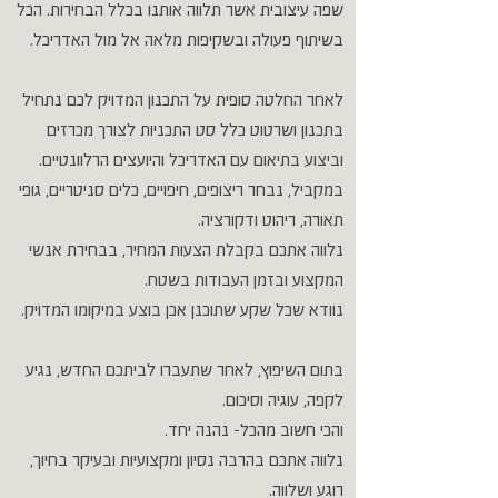
שפה עיצובית אשר תלווה אותנו בכלל הבחירות. הכל
בשיתוף פעולה ובשקיפות מלאה אל מול האדריכל.
לאחר החלטה סופית על התכנון המדויק לכם נתחיל
בתכנון ושרטוט כלל סט התכניות לצורך מכרזים
וביצוע בתיאום עם האדריכל והיועצים הרלוונטיים.
במקביל, נבחר ריצופים, חיפויים, כלים סניטריים, גופי
תאורה, ריהוט ודקורציה.
נלווה אתכם בקבלת הצעות המחיר, בבחירת אנשי
המקצוע ובזמן העבודות בשטח.
נוודא שכל שקע שתוכנן אכן בוצע במיקומו המדויק.
בתום השיפוץ, לאחר שתעברו לביתכם החדש, נגיע
לקפה, עוגיה וסיכום.
והכי חשוב מהכל- נהנה יחד.
נלווה אתכם בהרבה נסיון ומקצועיות ובעיקר בחיוך,
רוגע ושלווה.