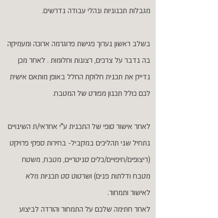
מגבלות תכנוניות ונהלי עבודה נדרשים.
בשלב ראשון נערוך פגישת פרוגרמה ארוכה ומעמיקה
בה נדבר על צרכים, רצונות וחלומות . לאחר מכן
נדייק את תכנית חלוקת החלל באופן מותאם אישית
לכם כולל תכנון מפורט של המטבח.
לאחר אישור סופי של התכנית ע"י אחראי/ת השינויים
נתחיל שני תהליכים במקביל- בחירות ספקי פרויקט
(ריצופים/חיפויים/כלים סניטריים, מטבח, משטח
מטבח ודלתות פנים) ושרטוט סט תכניות מלא
לאישור ותמחור.
לאחר חתימה שלכם על התמחור והורדה לביצוע