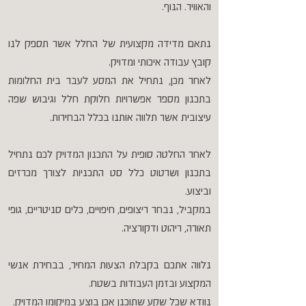
והאוויר. הנוף.
נתאם מדידה מקצועית של החלל אשר תספק לנו
קובץ עבודה איכותי ומדויק.
לאחר מכן, נתחיל את המסע לעבר בית החלומות
בתכנון מספר אפשרויות חלוקת חלל וגיבוש שפה
עיצובית אשר תלווה אותנו בכלל הבחירות.
לאחר החלטה סופית על התכנון המדויק לכם נתחיל
בתכנון ושרטוט כלל סט התכניות לצורך מכרזים
וביצוע.
במקביל, נבחר ריצופים, חיפויים, כלים סניטריים, גופי
תאורה, ריהוט ודקורציה.
נלווה אתכם בקבלת הצעות המחיר, בבחירת אנשי
המקצוע ובזמן העבודות בשטח.
נוודא שכל שקע שתוכנן אכן בוצע במיקומו המדויק.