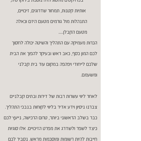
בפרויקטים מהסוג הזה נוספת בירוקרטיה,
אותיות קטנות, תמחור שדרוגים, זיכויים,
התנהלות מול גורמים מטעם היזם וכאלה
מטעם הקבלן.....
הכרות מעמיקה עם התהליך והשיטה יכולה לחסוך
לכם המון כסף, כאב ראש ובעיקר להפוך את הבית
שלכם לייחודי ויפהפה במקום עוד בית קבלני
ומשעמם.
לאחר ליווי עשרות רבות של דירות ובתים קבלניים
צברנו ניסיון וידע אדיר בליווי לקוחות בנבכי התהליך.
כבר בשלב הראשוני ביותר, טרום הרכישה, נייעץ לכם
כיצד לשפר ולשדרג את מפרט הזיכויים. אלו סוגיות
חייבות להיות רשומות ומוסכמות מראש. נסביר לכם