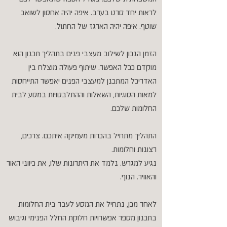
לראות יחד סרט בערב. איפה יהיה אחסון לשואב
שוטף. איפה יהיה הארגז של החתול.
הזמן הנכון לשילוב מעצבי פנים בתהליך תכנון הוא
מוקדם ככל האפשר. שיתוף פעולה מוצלח בין
האדריכל המתכנן למעצבי הפנים יאפשר התייחסות
למאות הסוגיות, השאלות וההתלבטויות במסע לבית
החלומות שלכם.
התהליך מתחיל בהכרות מעמיקה איתכם. צרכים,
רצונות וחלומות.
נגיע למגרש. נלמד את היתרונות שלו, את כיווני האור
והאוויר. הנוף.
לאחר מכן, נתחיל את המסע לעבר בית החלומות
בתכנון מספר אפשרויות חלוקת החלל הפנימי וגיבוש