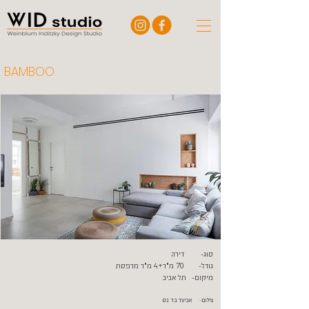
BAMBOO
סוג- דירה
גודל- 70 מ"ר+4 מ"ר מרפסת
מיקום- תל אביב
צילום- אביעד בר נס