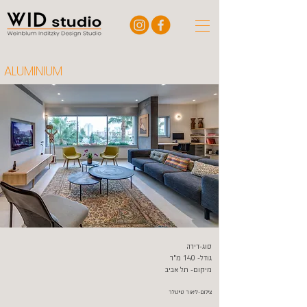
ALUMINIUM
סוג-דירה
גודל- 140 מ"ר
מיקום- תל אביב
צילום-ליאור טייטלר